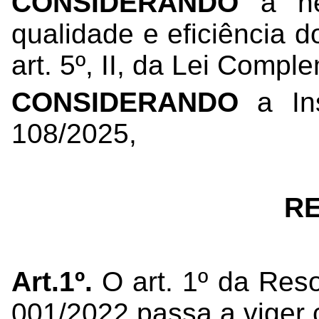
CONSIDERANDO
a nec
qualidade e eficiência 
art. 5º, II, da Lei Comp
CONSIDERANDO
a In
108/2025,
R
Art.1º.
O art. 1º da Res
001/2022 passa a viger 