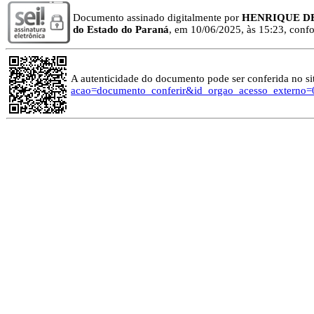
Documento assinado digitalmente por
HENRIQUE D
do Estado do Paraná
, em 10/06/2025, às 15:23, confor
A autenticidade do documento pode ser conferida no si
acao=documento_conferir&id_orgao_acesso_externo=