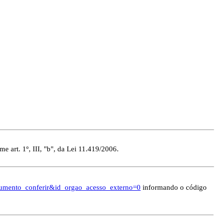
e art. 1º, III, "b", da Lei 11.419/2006.
documento_conferir&id_orgao_acesso_externo=0
informando o código