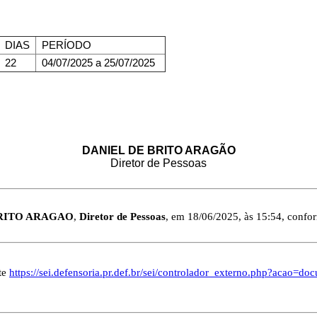
DIAS
PERÍODO
22
04/07/2025 a 25/07/2025
DANIEL DE BRITO ARAGÃO
Diretor de Pessoas
BRITO ARAGAO
,
Diretor de Pessoas
, em 18/06/2025, às 15:54, conform
te
https://sei.defensoria.pr.def.br/sei/controlador_externo.php?acao=