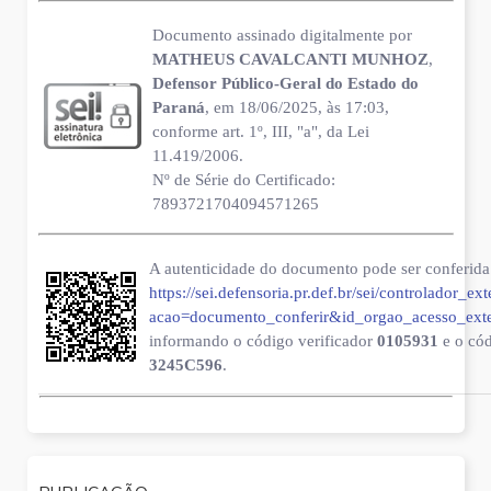
Documento assinado digitalmente por
MATHEUS CAVALCANTI MUNHOZ
,
Defensor Público-Geral do Estado do
Paraná
, em 18/06/2025, às 17:03,
conforme art. 1º, III, "a", da Lei
11.419/2006.
Nº de Série do Certificado:
7893721704094571265
A autenticidade do documento pode ser conferida 
https://sei.defensoria.pr.def.br/sei/controlador_ex
acao=documento_conferir&id_orgao_acesso_ext
informando o código verificador
0105931
e o có
3245C596
.