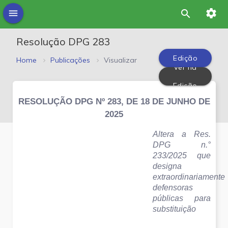
settings
menu
search
Resolução DPG 283
Edição
Home
Publicações
Visualizar
Ver na
PDF
Edição
RESOLUÇÃO DPG Nº 283, DE 18 DE JUNHO DE
2025
Altera a Res. 
DPG n.° 
233/2025 que 
designa 
extraordinariamente 
defensoras 
públicas para 
substituição