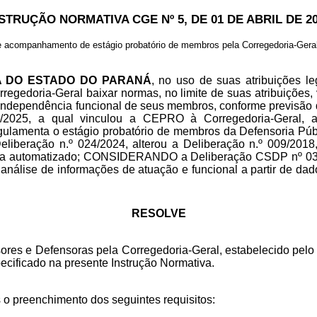
STRUÇÃO NORMATIVA CGE Nº 5, DE 01 DE ABRIL DE 2
 acompanhamento de estágio probatório de membros pela Corregedoria-Geral
A DO ESTADO DO PARANÁ
, no uso de suas atribuições l
doria-Geral baixar normas, no limite de suas atribuições, v
independência funcional de seus membros, conforme previsão do
5, a qual vinculou a CEPRO à Corregedoria-Geral, a qu
amenta o estágio probatório de membros da Defensoria P
liberação n.º 024/2024, alterou a Deliberação n.º 009/2018,
tema automatizado; CONSIDERANDO a Deliberação CSDP nº 03/
 análise de informações de atuação e funcional a partir de dados
RESOLVE
es e Defensoras pela Corregedoria-Geral, estabelecido pelo a
ecificado na presente Instrução Normativa.
 o preenchimento dos seguintes requisitos: