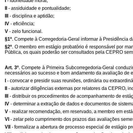
I
- idoneidade moral;
II
- assiduidade e pontualidade;
III
- disciplina e aptidão;
IV
- eficiência;
V
- zelo funcional.
§1º
. Compete à Corregedoria-Geral informar à Presidência d
§2º
. O membro em estágio probatório é responsável por mant
Pública, os quais poderão ser consultados pela CEPRO sem
Art. 3º
. Compete à Primeira Subcorregedoria-Geral conduzi
necessários ao sucesso e bom andamento da avaliação de est
I
- convocar e presidir suas reuniões, ordinária ou extraordiná
II
- autorizar diligências externas por relatores da CEPRO, 
III
- distribuir os procedimentos de acompanhamento de estági
IV
- determinar a extração de dados e documentos de sistemas
V
- realizar recomendação, em reservado, a membro em estág
VI
- zelar pelo cumprimento dos prazos das avaliações semes
VII
- formalizar a abertura de processo especial de estágio p