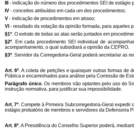
III
- indicação do número dos procedimentos SEI de estágio p
IV
- conceitos atribuídos em cada um dos procedimentos;
V
- indicação de procedimentos em atraso;
VI
- resultado da votação da opinião formada, para aqueles
§1º
. O extrato de todas as atas serão juntados em procedime
§2º
. Em cada procedimento SEI individual de acompanhamen
acompanhamento, o qual subsidiará a opinião da CEPRO.
§3º
. Servidor da Corregedoria-Geral poderá secretariar as 
Art. 6º
. A coleta de petições e quaisquer outras formas de
Pública e encaminhados para análise pela Comissão de Está
Parágrafo único
. Os membros não optantes pelo uso do Sis
instrução normativa, para justificar sua impossibilidade.
Art. 7º
. Compete à Primeira Subcorregedoria-Geral expedir
estágio probatório de membros e servidores da Defensoria P
Art. 8º
. A Presidência do Conselho Superior poderá, median