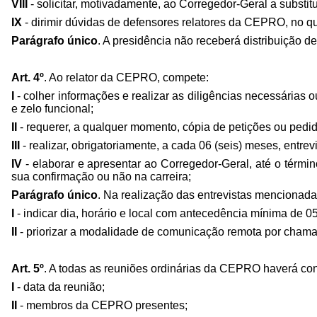
VIII
- solicitar, motivadamente, ao Corregedor-Geral a subs
IX
- dirimir dúvidas de defensores relatores da CEPRO, no 
Parágrafo único
. A presidência não receberá distribuição de
Art. 4º
. Ao relator da CEPRO, compete:
I
- colher informações e realizar as diligências necessárias o
e zelo funcional;
II
- requerer, a qualquer momento, cópia de petições ou pedi
III
- realizar, obrigatoriamente, a cada 06 (seis) meses, entrev
IV
- elaborar e apresentar ao Corregedor-Geral, até o térmi
sua confirmação ou não na carreira;
Parágrafo único
. Na realização das entrevistas mencionadas 
I
- indicar dia, horário e local com antecedência mínima de 05 
II
- priorizar a modalidade de comunicação remota por chamad
Art. 5º
. A todas as reuniões ordinárias da CEPRO haverá conf
I
- data da reunião;
II
- membros da CEPRO presentes;