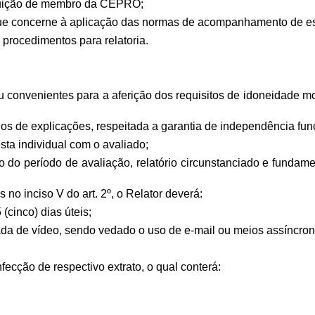
tituição de membro da CEPRO;
que concerne à aplicação das normas de acompanhamento de est
 procedimentos para relatoria.
u convenientes para a aferição dos requisitos de idoneidade mor
dos de explicações, respeitada a garantia de independência fu
ista individual com o avaliado;
no do período de avaliação, relatório circunstanciado e funda
no inciso V do art. 2º, o Relator deverá:
(cinco) dias úteis;
a de vídeo, sendo vedado o uso de e-mail ou meios assíncronos
ecção de respectivo extrato, o qual conterá: