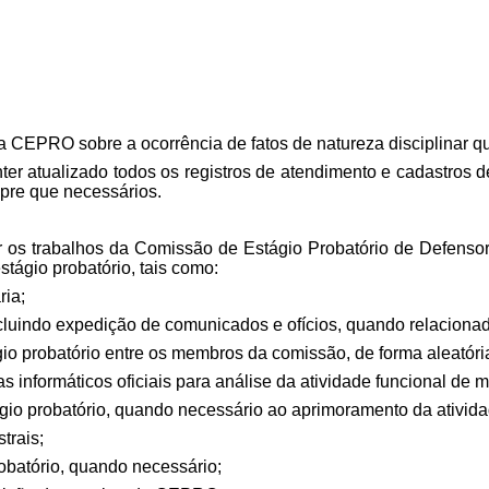
a CEPRO sobre a ocorrência de fatos de natureza disciplinar q
er atualizado todos os registros de atendimento e cadastros d
pre que necessários.
r os trabalhos da Comissão de Estágio Probatório de Defenso
ágio probatório, tais como:
ria;
incluindo expedição de comunicados e ofícios, quando relacion
o probatório entre os membros da comissão, de forma aleatória
 informáticos oficiais para análise da atividade funcional de 
io probatório, quando necessário ao aprimoramento da atividad
trais;
robatório, quando necessário;