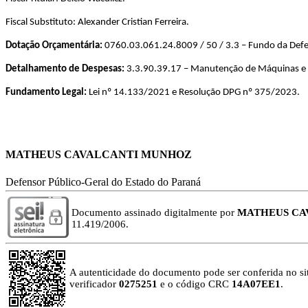
Fiscal Substituto: Alexander Cristian Ferreira.
Dotação Orçamentária:
0760.03.061.24.8009 / 50 / 3.3 – Fundo da Defen
Detalhamento de Despesas:
3.3.90.39.17 – Manutenção de Máquinas e
Fundamento Legal:
Lei nº 14.133/2021 e Resolução DPG nº 375/2023.
MATHEUS CAVALCANTI MUNHOZ
Defensor Público-Geral do Estado do Paraná
Documento assinado digitalmente por
MATHEUS CA
11.419/2006.
A autenticidade do documento pode ser conferida no si
verificador
0275251
e o código CRC
14A07EE1
.