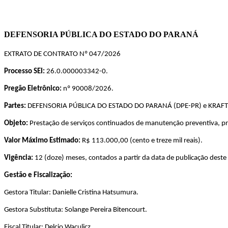
DEFENSORIA PÚBLICA DO ESTADO DO PARANÁ
EXTRATO DE CONTRATO Nº 047/2026
Processo SEI:
26.0.000003342-0.
Pregão Eletrônico:
nº 90008/2026.
Partes:
DEFENSORIA PÚBLICA DO ESTADO DO PARANÁ (DPE-PR) e KRAFTE 
Objeto:
Prestação de serviços continuados de manutenção preventiva, pre
Valor Máximo Estimado:
R$ 113.000,00 (cento e treze mil reais).
Vigência:
12 (doze) meses, contados a partir da data de publicação deste
Gestão e Fiscalização:
Gestora Titular: Danielle Cristina Hatsumura.
Gestora Substituta: Solange Pereira Bitencourt.
Fiscal Titular: Delcio Waculicz.