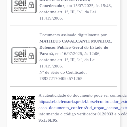
Coordenador
, em 15/07/2025, às 15:43,
conforme art. 1º, III, "b", da Lei
11.419/2006.
Documento assinado digitalmente por
MATHEUS CAVALCANTI MUNHOZ
,
Defensor Público-Geral do Estado do
Paraná
, em 16/07/2025, às 12:06,
conforme art. 1º, III, "a", da Lei
11.419/2006.
Nº de Série do Certificado:
7893721704094571265
A autenticidade do documento pode ser conferida 
https://sei.defensoria.pr.def.br/sei/controlador_ex
acao=documento_conferir&id_orgao_acesso_ext
informando o código verificador
0120933
e o có
95156E05
.