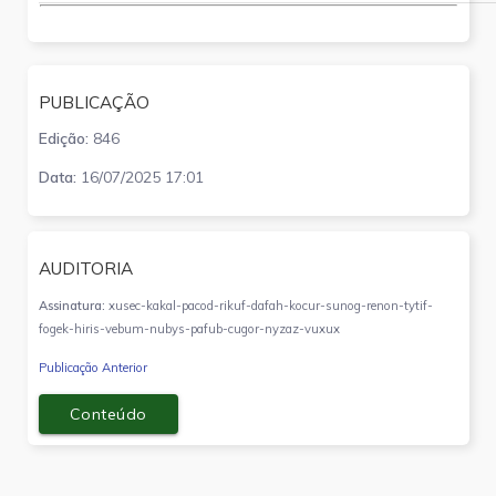
PUBLICAÇÃO
Edição:
846
Data:
16/07/2025 17:01
AUDITORIA
Assinatura:
xusec-kakal-pacod-rikuf-dafah-kocur-sunog-renon-tytif-
fogek-hiris-vebum-nubys-pafub-cugor-nyzaz-vuxux
Publicação Anterior
Conteúdo