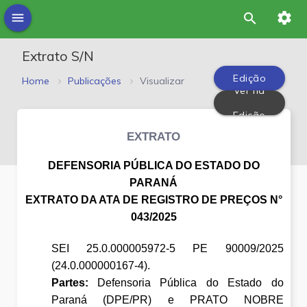
settings
menu
search
Extrato S/N
Edição
Home
Publicações
Visualizar
Ver na
PDF
Edição
EXTRATO
DEFENSORIA PÚBLICA DO ESTADO DO
PARANÁ
EXTRATO DA ATA DE REGISTRO DE PREÇOS N°
043/2025
SEI 25.0.000005972-5 PE 90009/2025
(24.0.000000167-4).
Partes:
Defensoria Pública do Estado do
Paraná (DPE/PR) e PRATO NOBRE