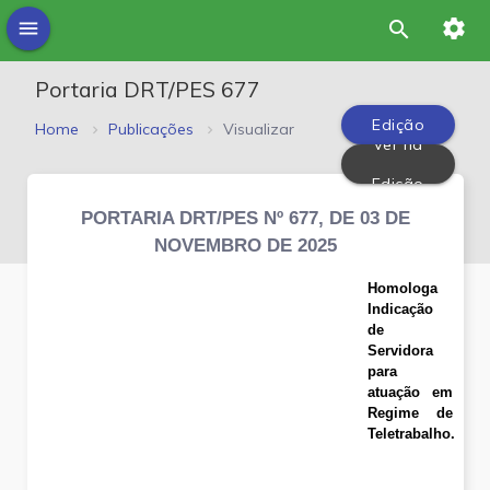
settings
menu
search
Portaria DRT/PES 677
Edição
Home
Publicações
Visualizar
Ver na
PDF
Edição
PORTARIA DRT/PES Nº 677, DE 03 DE
NOVEMBRO DE 2025
Homologa
Indicação
de
Servidora
para
atuação em
Regime de
Teletrabalho.