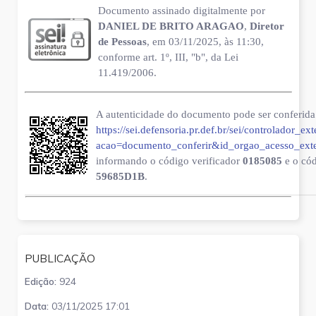
Documento assinado digitalmente por
DANIEL DE BRITO ARAGAO
,
Diretor
de Pessoas
, em 03/11/2025, às 11:30,
conforme art. 1º, III, "b", da Lei
11.419/2006.
A autenticidade do documento pode ser conferida 
https://sei.defensoria.pr.def.br/sei/controlador_ex
acao=documento_conferir&id_orgao_acesso_ext
informando o código verificador
0185085
e o có
59685D1B
.
PUBLICAÇÃO
Edição:
924
Data:
03/11/2025 17:01