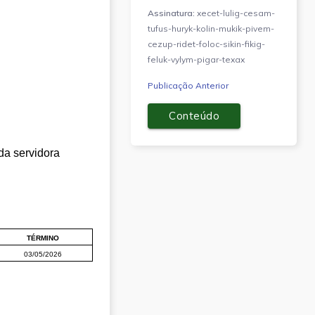
Assinatura:
xecet-lulig-cesam-
tufus-huryk-kolin-mukik-pivem-
cezup-ridet-foloc-sikin-fikig-
feluk-vylym-pigar-texax
Publicação Anterior
Conteúdo
da servidora 
TÉRMINO
03/05/2026