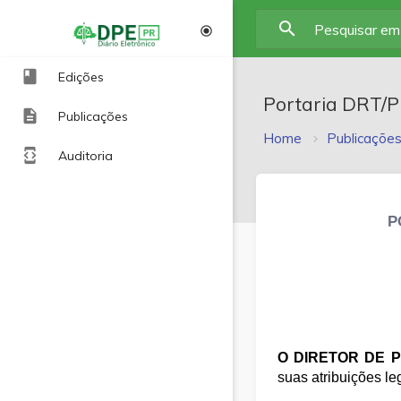
search
radio_button_checked
book
Edições
Portaria DRT/
description
Publicações
Home
Publicaçõe
developer_mode
Auditoria
P
O DIRETOR DE 
suas atribuições le