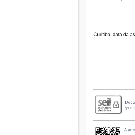
Curitiba, data da as
Docu
03/11
A aut