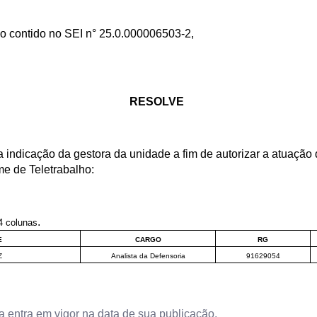
 o contido no SEI n° 25.0.000006503-2,
RESOLVE
a indicação da gestora da unidade a fim de autorizar a atuação 
me de Teletrabalho: 
.
4 colunas
E
CARGO
RG
Z
Analista da Defensoria
91629054
ria entra em vigor na data de sua publicação.