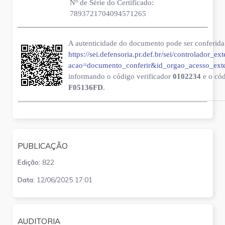
Nº de Série do Certificado:
7893721704094571265
A autenticidade do documento pode ser conferida 
https://sei.defensoria.pr.def.br/sei/controlador_ex
acao=documento_conferir&id_orgao_acesso_ext
informando o código verificador
0102234
e o có
F05136FD
.
PUBLICAÇÃO
Edição:
822
Data:
12/06/2025 17:01
AUDITORIA