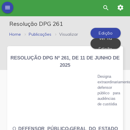
settings
menu
search
Resolução DPG 261
Edição
Home
Publicações
Visualizar
Ver na
PDF
Edição
RESOLUÇÃO DPG Nº 261, DE 11 DE JUNHO DE
2025
Designa
extraordinariament
defensor
público para
audiências
de custódia
O
DEFENSOR PÚBLICO-GERAL DO ESTADO