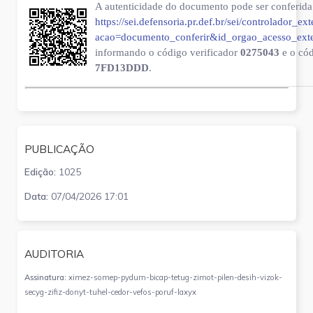
A autenticidade do documento pode ser conferida 
https://sei.defensoria.pr.def.br/sei/controlador_ex
acao=documento_conferir&id_orgao_acesso_ext
informando o código verificador
0275043
e o có
7FD13DDD
.
PUBLICAÇÃO
Edição:
1025
Data:
07/04/2026 17:01
AUDITORIA
Assinatura:
ximez-somep-pydum-bicap-tetug-zimot-pilen-desih-vizok-
secyg-zifiz-donyt-tuhel-cedor-vefos-poruf-laxyx