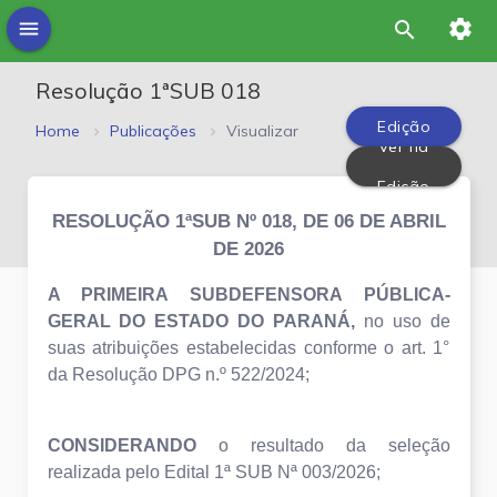
settings
menu
search
Resolução 1ªSUB 018
Edição
Home
Publicações
Visualizar
Ver na
PDF
Edição
RESOLUÇÃO 1ªSUB Nº 018, DE 06 DE ABRIL
DE 2026
A PRIMEIRA SUBDEFENSORA PÚBLICA-
GERAL DO ESTADO DO PARANÁ,
no uso de
suas atribuições estabelecidas conforme o art. 1°
da Resolução DPG n.º 522/2024;
CONSIDERANDO
o resultado da seleção
realizada pelo Edital 1ª SUB Nª 003/2026;