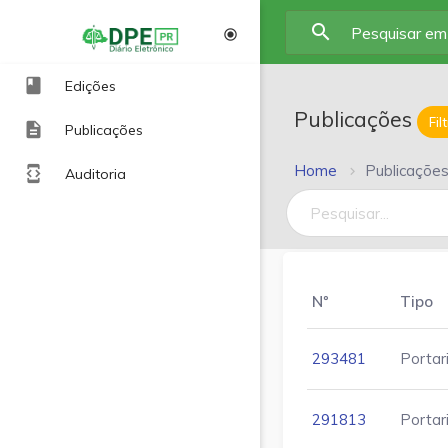
search
radio_button_checked
book
Edições
Publicações
Fil
description
Publicações
Home
Publicaçõe
developer_mode
Auditoria
Nº
Tipo
293481
Portar
291813
Porta