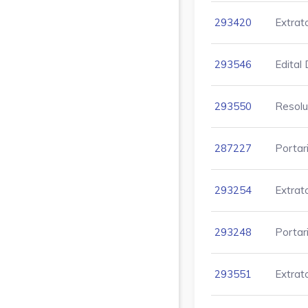
293420
Extrat
293546
Edital
293550
Resol
287227
Portar
293254
Extrat
293248
Portar
293551
Extrat