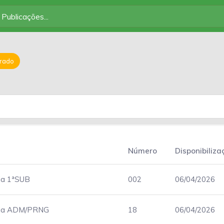
trado
s
Número
Disponibiliza
ia 1ªSUB
002
06/04/2026
ria ADM/PRNG
18
06/04/2026