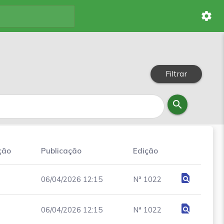
settings
Filtrar
search
ção
Publicação
Edição
find_in_page
06/04/2026 12:15
Nª 1022
find_in_page
06/04/2026 12:15
Nª 1022